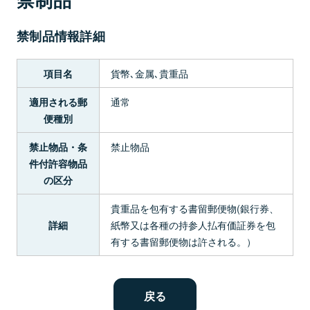
禁制品情報詳細
貨幣､金属､貴重品
項目名
通常
適用される郵
便種別
禁止物品
禁止物品・条
件付許容物品
の区分
貴重品を包有する書留郵便物(銀行券、
紙幣又は各種の持参人払有価証券を包
詳細
有する書留郵便物は許される。）