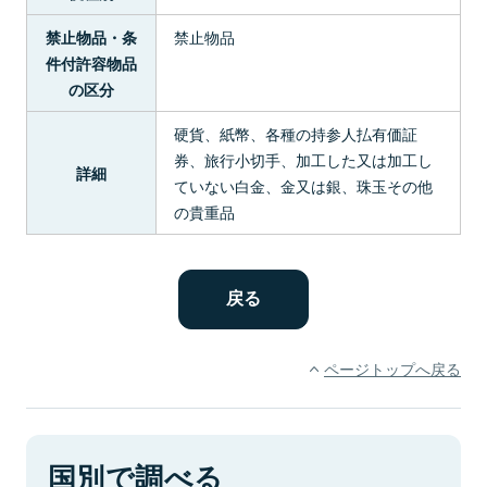
禁止物品
禁止物品・条
件付許容物品
の区分
硬貨、紙幣、各種の持参人払有価証
券、旅行小切手、加工した又は加工し
詳細
ていない白金、金又は銀、珠玉その他
の貴重品
ページトップへ戻る
国別で調べる