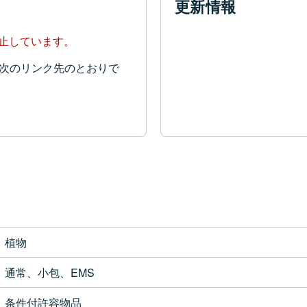
更新情報
停止しています。
次のリンク先のとおりで
植物
通常、小包、EMS
条件付許容物品