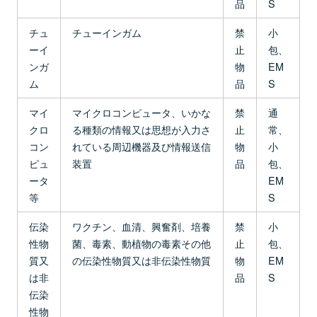
品
S
チュ
チューインガム
禁
小
ーイ
止
包、
ンガ
物
EM
ム
品
S
マイ
マイクロコンピュータ、いかな
禁
通
クロ
る種類の情報又は思想が入力さ
止
常、
コン
れている周辺機器及び情報送信
物
小
ピュ
装置
品
包、
ータ
EM
等
S
伝染
ワクチン、血清、興奮剤、培養
禁
小
性物
菌、毒素、動植物の毒素その他
止
包、
質又
の伝染性物質又は非伝染性物質
物
EM
は非
品
S
伝染
性物