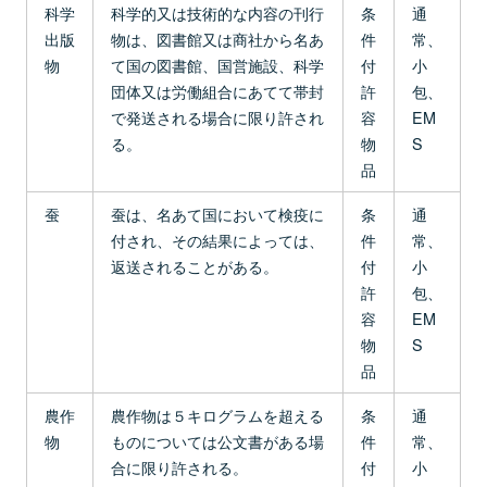
科学
科学的又は技術的な内容の刊行
条
通
出版
物は、図書館又は商社から名あ
件
常、
物
て国の図書館、国営施設、科学
付
小
団体又は労働組合にあてて帯封
許
包、
で発送される場合に限り許され
容
EM
る。
物
S
品
蚕
蚕は、名あて国において検疫に
条
通
付され、その結果によっては、
件
常、
返送されることがある。
付
小
許
包、
容
EM
物
S
品
農作
農作物は５キログラムを超える
条
通
物
ものについては公文書がある場
件
常、
合に限り許される。
付
小