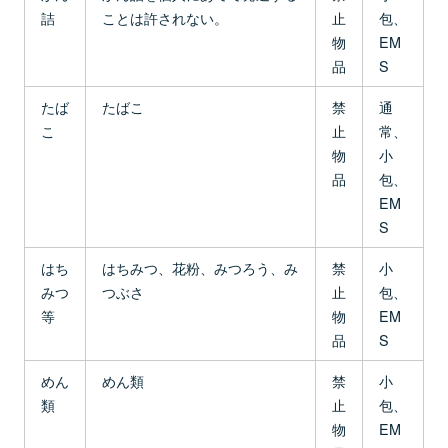
詰
ことは許されない。
止
包、
物
EM
品
S
たば
たばこ
禁
通
こ
止
常、
物
小
品
包、
EM
S
はち
はちみつ、花粉、みつろう、み
禁
小
みつ
つぶさ
止
包、
等
物
EM
品
S
めん
めん類
禁
小
類
止
包、
物
EM