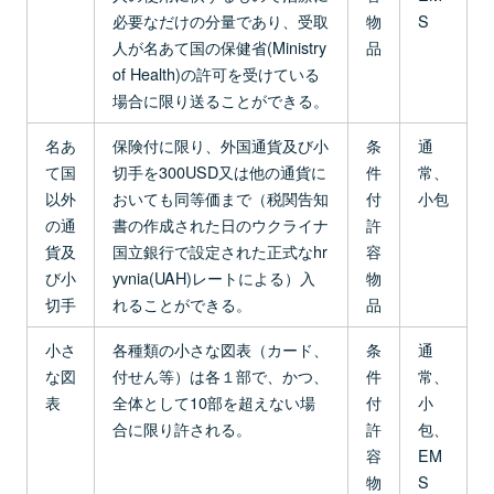
必要なだけの分量であり、受取
物
S
人が名あて国の保健省(Ministry
品
of Health)の許可を受けている
場合に限り送ることができる。
名あ
保険付に限り、外国通貨及び小
条
通
て国
切手を300USD又は他の通貨に
件
常、
以外
おいても同等価まで（税関告知
付
小包
の通
書の作成された日のウクライナ
許
貨及
国立銀行で設定された正式なhr
容
び小
yvnia(UAH)レートによる）入
物
切手
れることができる。
品
小さ
各種類の小さな図表（カード、
条
通
な図
付せん等）は各１部で、かつ、
件
常、
表
全体として10部を超えない場
付
小
合に限り許される。
許
包、
容
EM
物
S