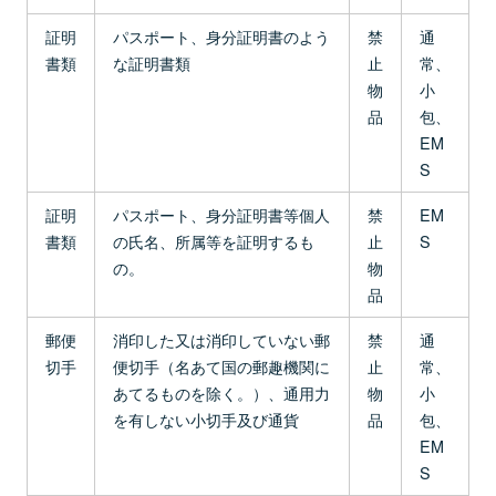
証明
パスポート、身分証明書のよう
禁
通
書類
な証明書類
止
常、
物
小
品
包、
EM
S
証明
パスポート、身分証明書等個人
禁
EM
書類
の氏名、所属等を証明するも
止
S
の。
物
品
郵便
消印した又は消印していない郵
禁
通
切手
便切手（名あて国の郵趣機関に
止
常、
あてるものを除く。）、通用力
物
小
を有しない小切手及び通貨
品
包、
EM
S