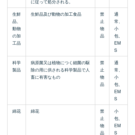
に従って処分される。
生鮮
生鮮品及び動物の加工食品
禁
通
品、
止
常、
動物
物
小
の加
品
包、
工品
EM
S
科学
病原菌又は植物につく細菌の駆
禁
通
製品
除の用に供される科学製品で人
止
常、
畜に有害なもの
物
小
品
包、
EM
S
綿花
綿花
禁
小
止
包、
物
EM
品
S