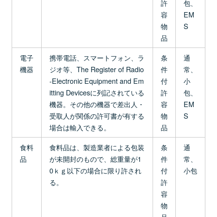
許
包、
容
EM
物
S
品
電子
携帯電話、スマートフォン、ラ
条
通
機器
ジオ等、The Register of Radio
件
常、
-Electronic Equipment and Em
付
小
itting Devicesに列記されている
許
包、
機器。その他の機器で差出人・
容
EM
受取人が関係の許可書が有する
物
S
場合は輸入できる。
品
食料
食料品は、製造業者による包装
条
通
品
が未開封のもので、総重量が1
件
常、
0ｋｇ以下の場合に限り許され
付
小包
る。
許
容
物
品