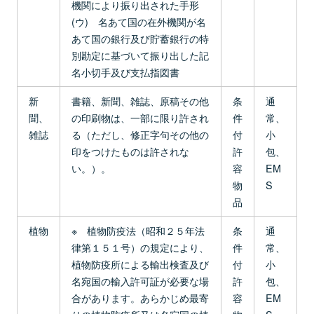
機関により振り出された手形
(ウ) 名あて国の在外機関が名
あて国の銀行及び貯蓄銀行の特
別勘定に基づいて振り出した記
名小切手及び支払指図書
新
書籍、新聞、雑誌、原稿その他
条
通
聞、
の印刷物は、一部に限り許され
件
常、
雑誌
る（ただし、修正字句その他の
付
小
印をつけたものは許されな
許
包、
い。）。
容
EM
物
S
品
植物
※ 植物防疫法（昭和２５年法
条
通
律第１５１号）の規定により、
件
常、
植物防疫所による輸出検査及び
付
小
名宛国の輸入許可証が必要な場
許
包、
合があります。あらかじめ最寄
容
EM