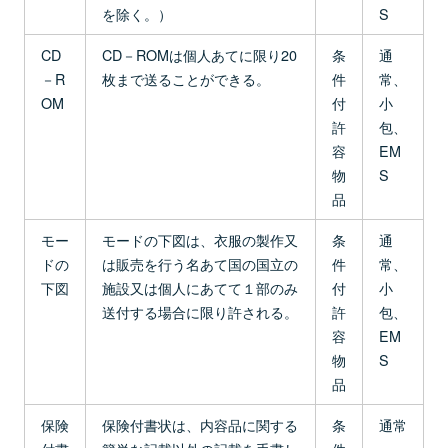
を除く。）
S
CD
CD－ROMは個人あてに限り20
条
通
－R
枚まで送ることができる。
件
常、
OM
付
小
許
包、
容
EM
物
S
品
モー
モードの下図は、衣服の製作又
条
通
ドの
は販売を行う名あて国の国立の
件
常、
下図
施設又は個人にあてて１部のみ
付
小
送付する場合に限り許される。
許
包、
容
EM
物
S
品
保険
保険付書状は、内容品に関する
条
通常