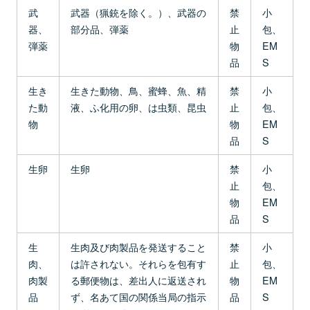
武
武器（猟銃を除く。）、武器の
禁
小
器、
部分品、弾薬
止
包、
弾薬
物
EM
品
S
生き
生きた動物、鳥、蜜蜂、魚、精
禁
小
た動
液、ふ化用の卵、は虫類、昆虫
止
包、
物
物
EM
品
S
生卵
生卵
禁
小
止
包、
物
EM
品
S
生
生肉及び肉製品を発送すること
禁
小
肉、
は許されない。それらを包有す
止
包、
肉製
る郵便物は、差出人に返送され
物
EM
品
ず、名あて国の関係当局の指示
品
S