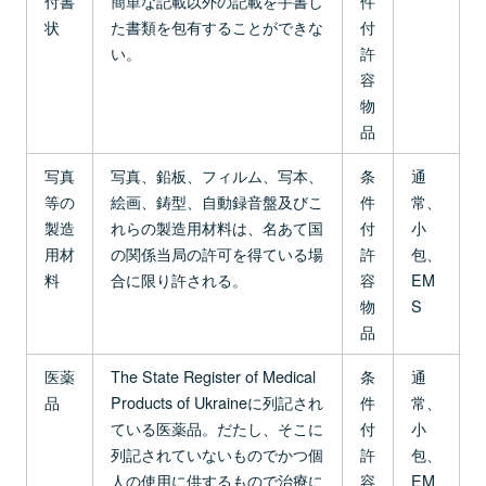
付書
簡単な記載以外の記載を手書し
件
状
た書類を包有することができな
付
い。
許
容
物
品
写真
写真、鉛板、フィルム、写本、
条
通
等の
絵画、鋳型、自動録音盤及びこ
件
常、
製造
れらの製造用材料は、名あて国
付
小
用材
の関係当局の許可を得ている場
許
包、
料
合に限り許される。
容
EM
物
S
品
医薬
The State Register of Medical
条
通
品
Products of Ukraineに列記され
件
常、
ている医薬品。だたし、そこに
付
小
列記されていないものでかつ個
許
包、
人の使用に供するもので治療に
容
EM