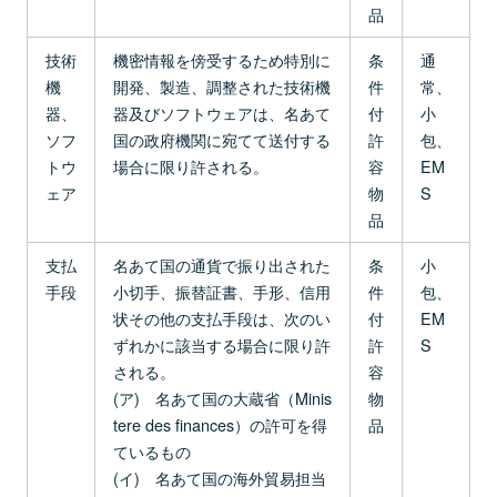
品
技術
機密情報を傍受するため特別に
条
通
機
開発、製造、調整された技術機
件
常、
器、
器及びソフトウェアは、名あて
付
小
ソフ
国の政府機関に宛てて送付する
許
包、
トウ
場合に限り許される。
容
EM
ェア
物
S
品
支払
名あて国の通貨で振り出された
条
小
手段
小切手、振替証書、手形、信用
件
包、
状その他の支払手段は、次のい
付
EM
ずれかに該当する場合に限り許
許
S
される。
容
(ア) 名あて国の大蔵省（Minis
物
tere des finances）の許可を得
品
ているもの
(イ) 名あて国の海外貿易担当