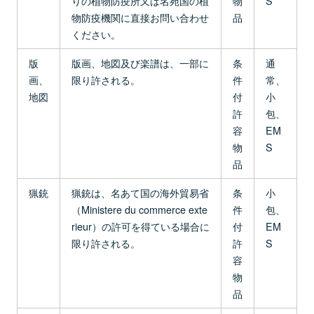
りの植物防疫所又は名宛国の植
物
S
物防疫機関に直接お問い合わせ
品
ください。
版
版画、地図及び楽譜は、一部に
条
通
画、
限り許される。
件
常、
地図
付
小
許
包、
容
EM
物
S
品
猟銃
猟銃は、名あて国の海外貿易省
条
小
（Ministere du commerce exte
件
包、
rieur）の許可を得ている場合に
付
EM
限り許される。
許
S
容
物
品