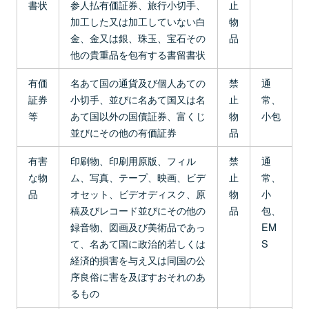
書状
参人払有価証券、旅行小切手、
止
加工した又は加工していない白
物
金、金又は銀、珠玉、宝石その
品
他の貴重品を包有する書留書状
有価
名あて国の通貨及び個人あての
禁
通
証券
小切手、並びに名あて国又は名
止
常、
等
あて国以外の国債証券、富くじ
物
小包
並びにその他の有価証券
品
有害
印刷物、印刷用原版、フィル
禁
通
な物
ム、写真、テープ、映画、ビデ
止
常、
品
オセット、ビデオディスク、原
物
小
稿及びレコード並びにその他の
品
包、
録音物、図画及び美術品であっ
EM
て、名あて国に政治的若しくは
S
経済的損害を与え又は同国の公
序良俗に害を及ぼすおそれのあ
るもの