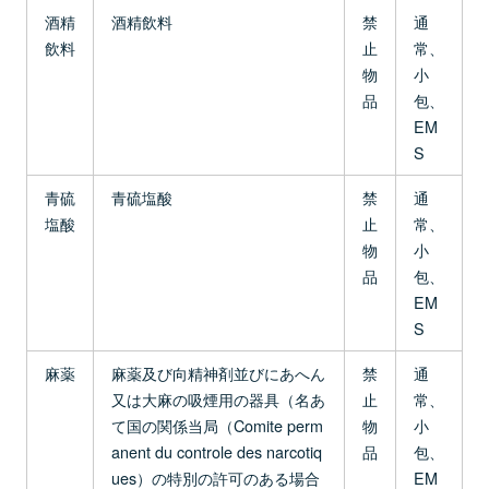
酒精
酒精飲料
禁
通
飲料
止
常、
物
小
品
包、
EM
S
青硫
青硫塩酸
禁
通
塩酸
止
常、
物
小
品
包、
EM
S
麻薬
麻薬及び向精神剤並びにあへん
禁
通
又は大麻の吸煙用の器具（名あ
止
常、
て国の関係当局（Comite perm
物
小
anent du controle des narcotiq
品
包、
ues）の特別の許可のある場合
EM