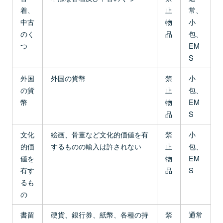
着、
止
常、
中古
物
小
のく
品
包、
つ
EM
S
外国
外国の貨幣
禁
小
の貨
止
包、
幣
物
EM
品
S
文化
絵画、骨董など文化的価値を有
禁
小
的価
するものの輸入は許されない
止
包、
値を
物
EM
有す
品
S
るも
の
書留
硬貨、銀行券、紙幣、各種の持
禁
通常