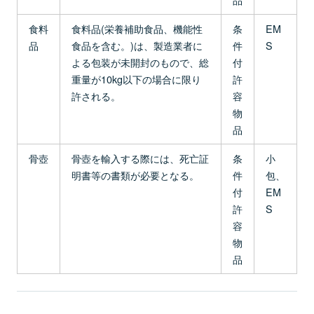
食料
食料品(栄養補助食品、機能性
条
EM
品
食品を含む。)は、製造業者に
件
S
よる包装が未開封のもので、総
付
重量が10kg以下の場合に限り
許
許される。
容
物
品
骨壺
骨壺を輸入する際には、死亡証
条
小
明書等の書類が必要となる。
件
包、
付
EM
許
S
容
物
品