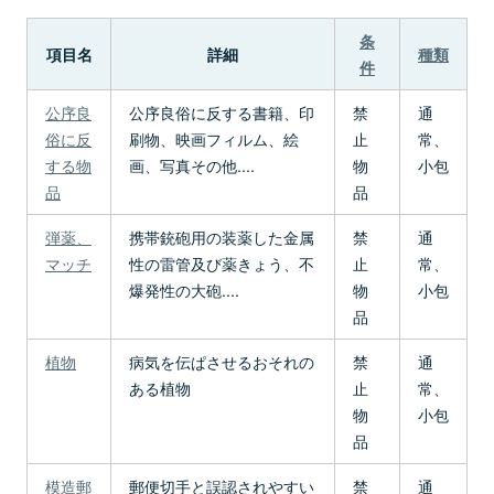
条
項目名
詳細
種類
件
公序良
公序良俗に反する書籍、印
禁
通
俗に反
刷物、映画フィルム、絵
止
常、
する物
画、写真その他....
物
小包
品
品
弾薬、
携帯銃砲用の装薬した金属
禁
通
マッチ
性の雷管及び薬きょう、不
止
常、
爆発性の大砲....
物
小包
品
植物
病気を伝ぱさせるおそれの
禁
通
ある植物
止
常、
物
小包
品
模造郵
郵便切手と誤認されやすい
禁
通