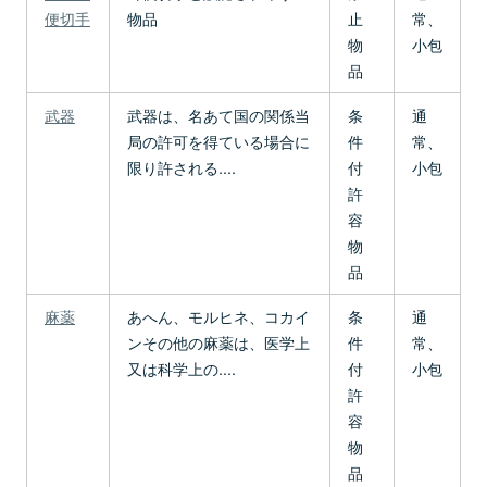
便切手
物品
止
常、
物
小包
品
武器
武器は、名あて国の関係当
条
通
局の許可を得ている場合に
件
常、
限り許される....
付
小包
許
容
物
品
麻薬
あへん、モルヒネ、コカイ
条
通
ンその他の麻薬は、医学上
件
常、
又は科学上の....
付
小包
許
容
物
品