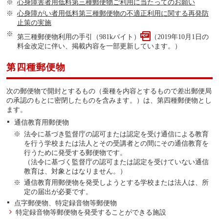
心身障害者用低料第三種郵便物ご利用に当たってのお願い
心身障がい者用低料第三種郵便物の不適正利用に関する再発防
止策の実施
第三種郵便物利用の手引（981kバイト）
（2019年10月1日の
料金改定に伴い、掲載内容を一部更新しています。）
第四種郵便物
次の郵便物で開封とするもの（蚕種を内容とするもので差出郵便局
の承認のもとに密閉したものを含みます。）は、第四種郵便物とし
ます。
通信教育用郵便物
法令に基づき監督庁の認可または認定を受け通信による教育
を行う学校または法人とその受講者との間にその通信教育を
行うために発受する郵便物です。
（法令に基づく監督庁の認可または認定を受けていない通信
教育は、対象とはなりません。）
通信教育用郵便物を発受しようとする学校または法人は、所
定の届出が必要です。
点字郵便物、特定録音物等郵便物
特定録音物等郵便物を発受することができる施設