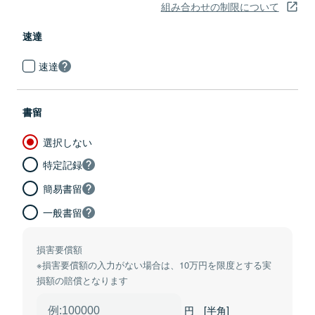
組み合わせの制限について
速達
速達
書留
選択しない
特定記録
簡易書留
一般書留
損害要償額
※損害要償額の入力がない場合は、10万円を限度とする実
損額の賠償となります
円 [半角]