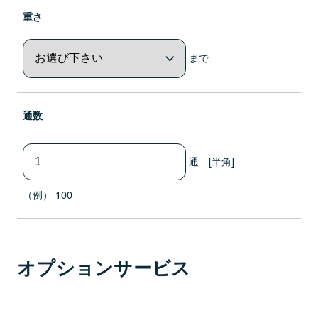
重さ
まで
通数
通 [半角]
（例） 100
オプションサービス