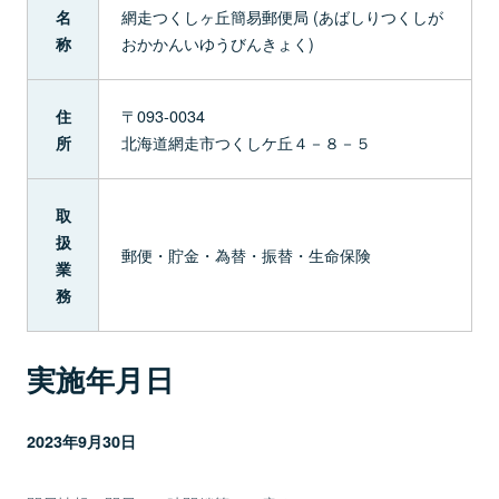
網走つくしヶ丘簡易郵便局 (あばしりつくしが
名
おかかんいゆうびんきょく)
称
〒093-0034
住
北海道網走市つくしケ丘４－８－５
所
取
扱
郵便・貯金・為替・振替・生命保険
業
務
実施年月日
2023年9月30日