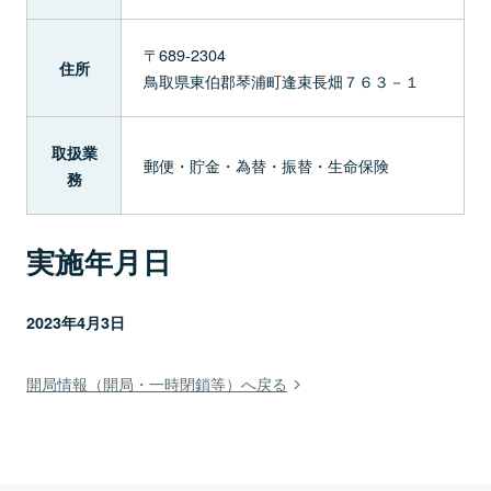
〒689-2304
住所
鳥取県東伯郡琴浦町逢束長畑７６３－１
取扱業
郵便・貯金・為替・振替・生命保険
務
実施年月日
2023年4月3日
開局情報（開局・一時閉鎖等）へ戻る