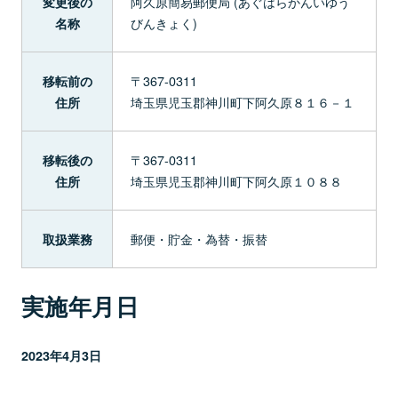
阿久原簡易郵便局 (あぐはらかんいゆう
変更後の
びんきょく)
名称
〒367-0311
移転前の
埼玉県児玉郡神川町下阿久原８１６－１
住所
〒367-0311
移転後の
埼玉県児玉郡神川町下阿久原１０８８
住所
郵便・貯金・為替・振替
取扱業務
実施年月日
2023年4月3日