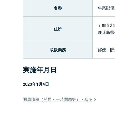
名称
牛尾郵便
〒895-25
住所
鹿児島県
取扱業務
郵便・貯
実施年月日
2023年1月4日
開局情報（開局・一時閉鎖等）へ戻る