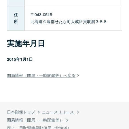
〒043-0515
住
北海道久遠郡せたな町大成区貝取澗３８８
所
実施年月日
2015年1月1日
開局情報（開局・一時閉鎖等）へ戻る
日本郵便トップ
ニュースリリース
開局情報（開局・一時閉鎖等）
廃止：貝取澗簡易郵便局（北海道）