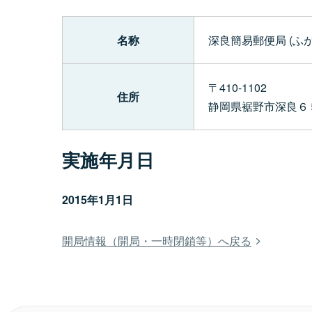
名称
深良簡易郵便局 (ふ
〒410-1102
住所
静岡県裾野市深良６
実施年月日
2015年1月1日
開局情報（開局・一時閉鎖等）へ戻る