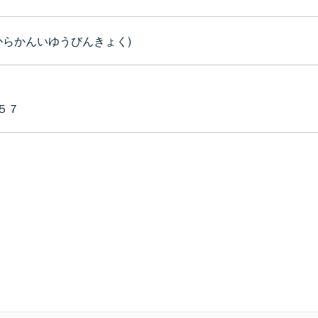
からかんいゆうびんきょく)
５７