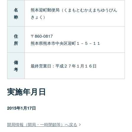
熊本迎町郵便局（くまもとむかえまちゆうびん
名
きょく）
称
〒860-0817
住
熊本県熊本市中央区迎町１－５－１１
所
備
最終営業日：平成２７年１月１６日
考
実施年月日
2015年1月17日
開局情報（開局・一時閉鎖等）へ戻る