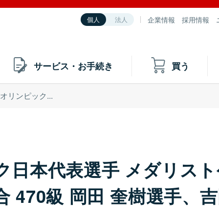
企業情報
採用情報
個人
法人
サービス・お手続き
買う
4オリンピック...
ック日本代表選手 メダリス
 470級 岡田 奎樹選手、