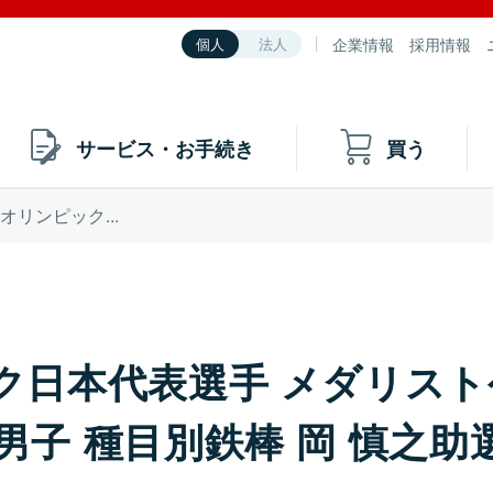
企業情報
採用情報
個人
法人
サービス・お手続き
買う
4オリンピック...
ック日本代表選手 メダリス
男子 種目別鉄棒 岡 慎之助