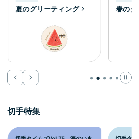
夏のグリーティング
春のグ
切手特集
l.75 海のいき
切手タイムズVol.74 夏のグ