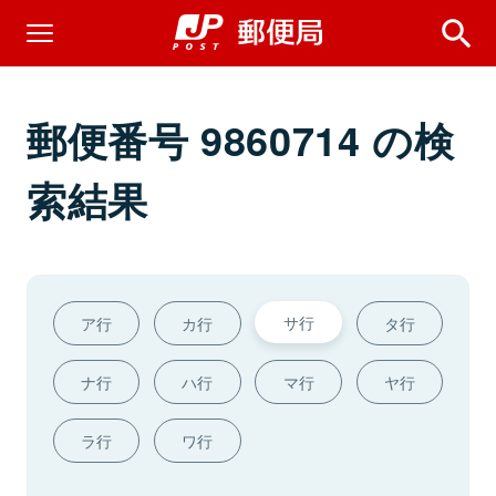
郵便番号 9860714 の検
索結果
サ行
ア行
カ行
タ行
ナ行
ハ行
マ行
ヤ行
ラ行
ワ行