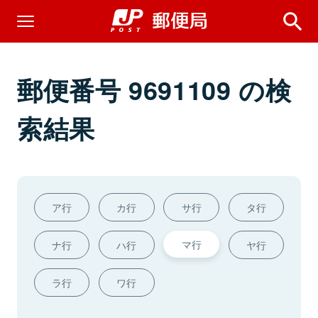
郵便番号 9691109 の検
索結果
ア行
カ行
サ行
タ行
マ行
ナ行
ハ行
ヤ行
ラ行
ワ行