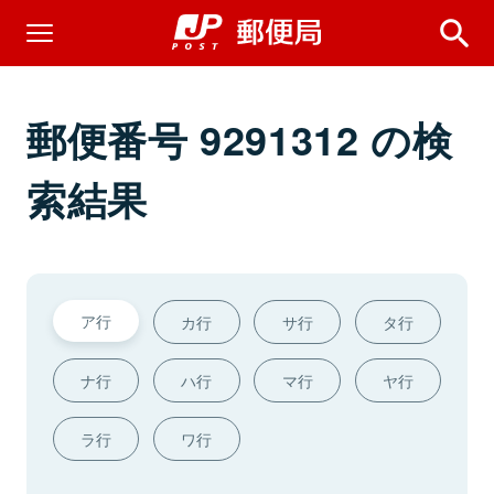
郵便番号 9291312 の検
索結果
ア行
カ行
サ行
タ行
ナ行
ハ行
マ行
ヤ行
ラ行
ワ行