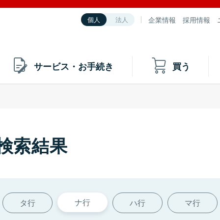
企業情報
採用情報
個人
法人
サービス・お手続き
買う
の検索結果
ナ行
タ行
ハ行
マ行