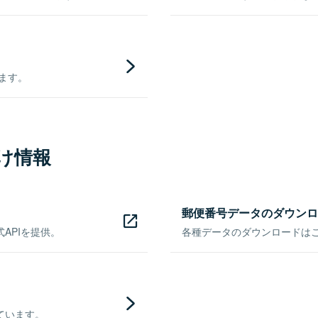
きます。
け情報
郵便番号データのダウンロ
APIを提供。
各種データのダウンロードはこち
ています。