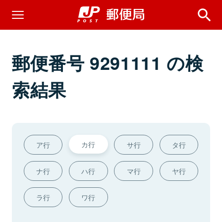
郵便番号 9291111 の検
索結果
カ行
ア行
サ行
タ行
ナ行
ハ行
マ行
ヤ行
ラ行
ワ行