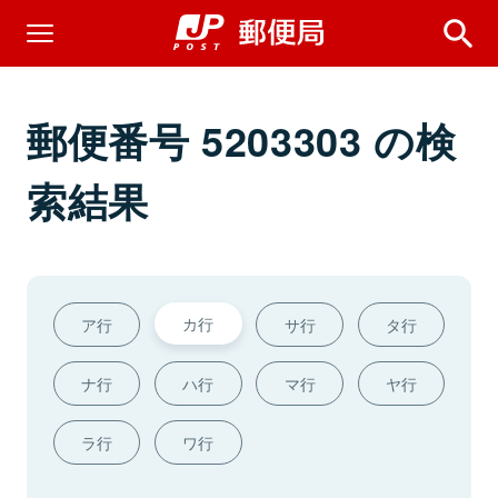
郵便番号 5203303 の検
索結果
カ行
ア行
サ行
タ行
ナ行
ハ行
マ行
ヤ行
ラ行
ワ行