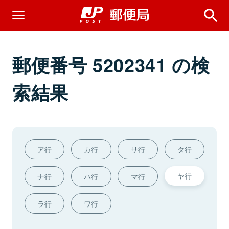
郵便番号 5202341 の検
索結果
ア行
カ行
サ行
タ行
ヤ行
ナ行
ハ行
マ行
ラ行
ワ行