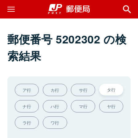
郵便番号 5202302 の検
索結果
タ行
ア行
カ行
サ行
ナ行
ハ行
マ行
ヤ行
ラ行
ワ行