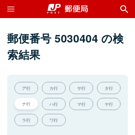
郵便番号 5030404 の検
索結果
ア行
カ行
サ行
タ行
ナ行
ハ行
マ行
ヤ行
ラ行
ワ行