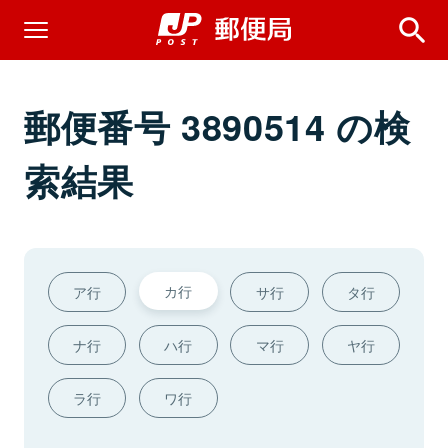
郵便番号 3890514 の検
索結果
カ行
ア行
サ行
タ行
ナ行
ハ行
マ行
ヤ行
ラ行
ワ行