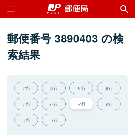
郵便番号 3890403 の検
索結果
ア行
カ行
サ行
タ行
マ行
ナ行
ハ行
ヤ行
ラ行
ワ行