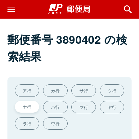
郵便番号 3890402 の検
索結果
ア行
カ行
サ行
タ行
ナ行
ハ行
マ行
ヤ行
ラ行
ワ行