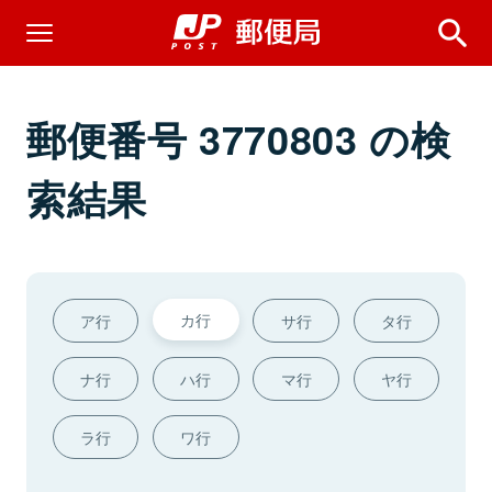
郵便番号 3770803 の検
索結果
カ行
ア行
サ行
タ行
ナ行
ハ行
マ行
ヤ行
ラ行
ワ行