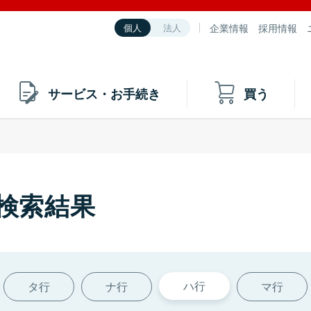
企業情報
採用情報
個人
法人
サービス・お手続き
買う
の検索結果
ハ行
タ行
ナ行
マ行