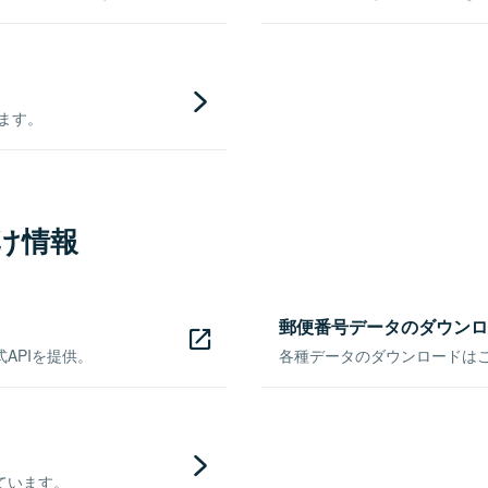
きます。
け情報
郵便番号データのダウンロ
APIを提供。
各種データのダウンロードはこち
ています。