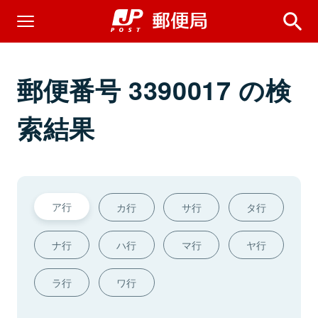
郵便番号 3390017 の検
索結果
ア行
カ行
サ行
タ行
ナ行
ハ行
マ行
ヤ行
ラ行
ワ行