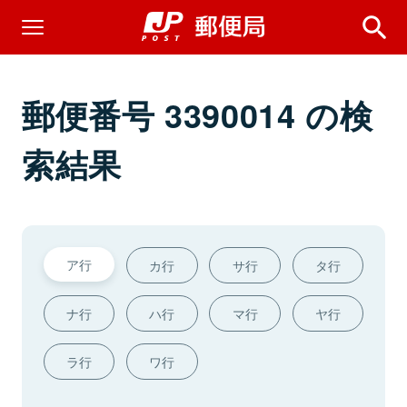
郵便番号 3390014 の検
索結果
ア行
カ行
サ行
タ行
ナ行
ハ行
マ行
ヤ行
ラ行
ワ行