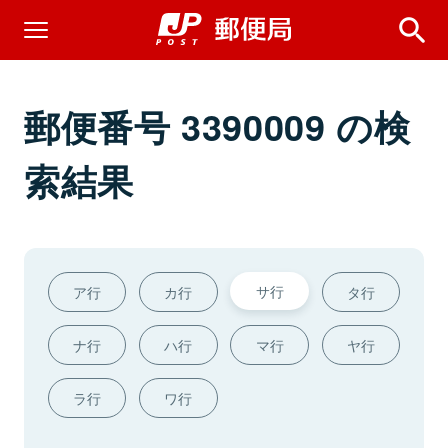
郵便番号 3390009 の検
索結果
サ行
ア行
カ行
タ行
ナ行
ハ行
マ行
ヤ行
ラ行
ワ行