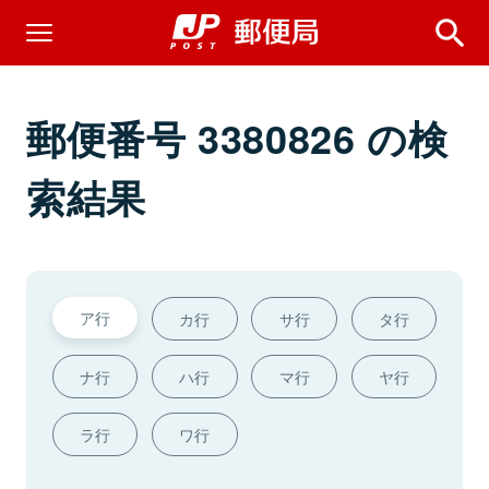
郵便番号 3380826 の検
索結果
ア行
カ行
サ行
タ行
ナ行
ハ行
マ行
ヤ行
ラ行
ワ行