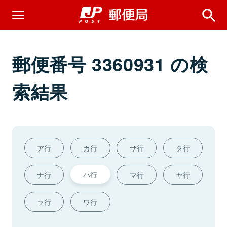
郵便番号 3360931 の検
索結果
ア行
カ行
サ行
タ行
ハ行
ナ行
マ行
ヤ行
ラ行
ワ行