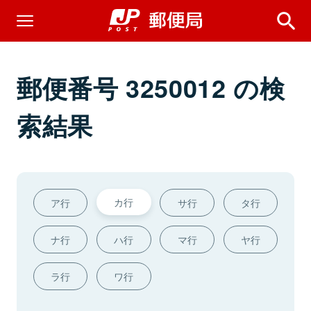
郵便番号 3250012 の検
索結果
カ行
ア行
サ行
タ行
ナ行
ハ行
マ行
ヤ行
ラ行
ワ行