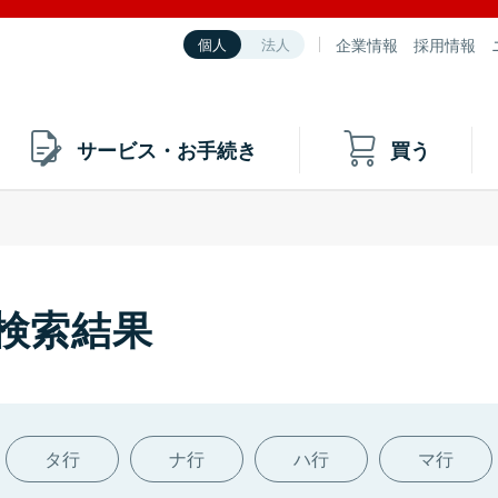
企業情報
採用情報
個人
法人
サービス・お手続き
買う
の検索結果
タ行
ナ行
ハ行
マ行