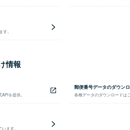
きます。
け情報
郵便番号データのダウンロ
APIを提供。
各種データのダウンロードはこち
ています。