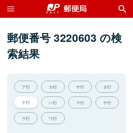
郵便番号 3220603 の検
索結果
ア行
カ行
サ行
タ行
ナ行
ハ行
マ行
ヤ行
ラ行
ワ行