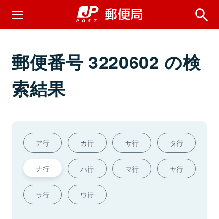
郵便番号 3220602 の検
索結果
ア行
カ行
サ行
タ行
ナ行
ハ行
マ行
ヤ行
ラ行
ワ行