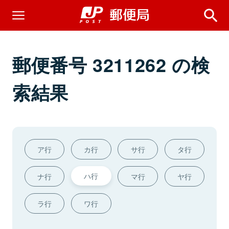
郵便番号 3211262 の検
索結果
ア行
カ行
サ行
タ行
ハ行
ナ行
マ行
ヤ行
ラ行
ワ行