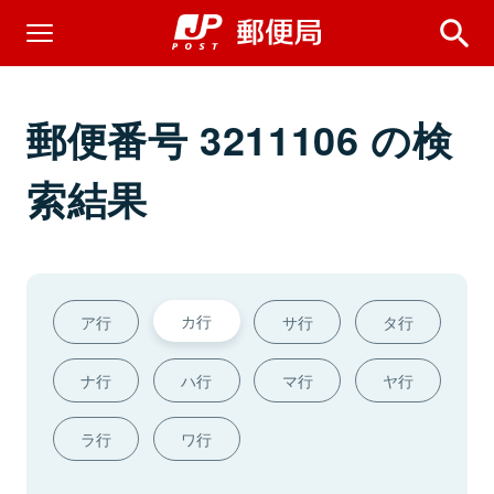
郵便番号 3211106 の検
索結果
カ行
ア行
サ行
タ行
ナ行
ハ行
マ行
ヤ行
ラ行
ワ行