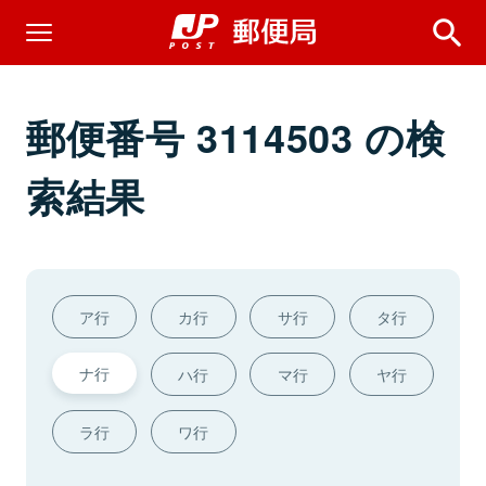
郵便番号 3114503 の検
索結果
ア行
カ行
サ行
タ行
ナ行
ハ行
マ行
ヤ行
ラ行
ワ行