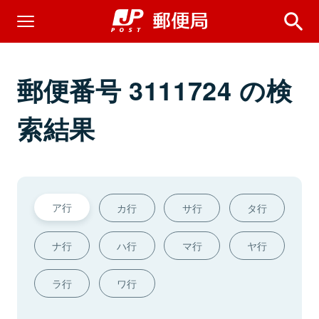
郵便番号 3111724 の検
索結果
ア行
カ行
サ行
タ行
ナ行
ハ行
マ行
ヤ行
ラ行
ワ行