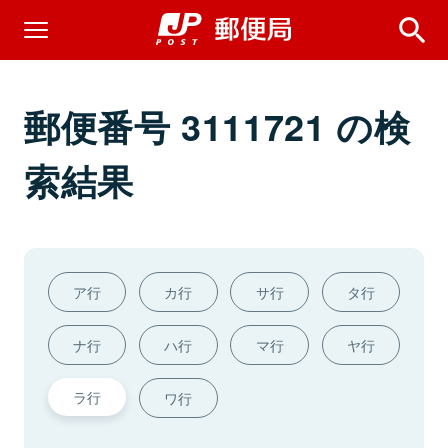
郵便番号 3111721 の検
索結果
ア行
カ行
サ行
タ行
ナ行
ハ行
マ行
ヤ行
ラ行
ワ行