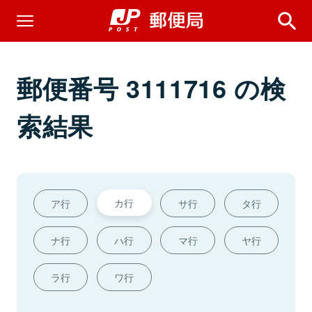
郵便番号 3111716 の検
索結果
カ行
ア行
サ行
タ行
ナ行
ハ行
マ行
ヤ行
ラ行
ワ行