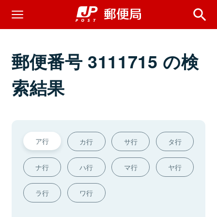
郵便番号 3111715 の検
索結果
ア行
カ行
サ行
タ行
ナ行
ハ行
マ行
ヤ行
ラ行
ワ行