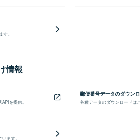
きます。
け情報
郵便番号データのダウンロ
APIを提供。
各種データのダウンロードはこち
ています。