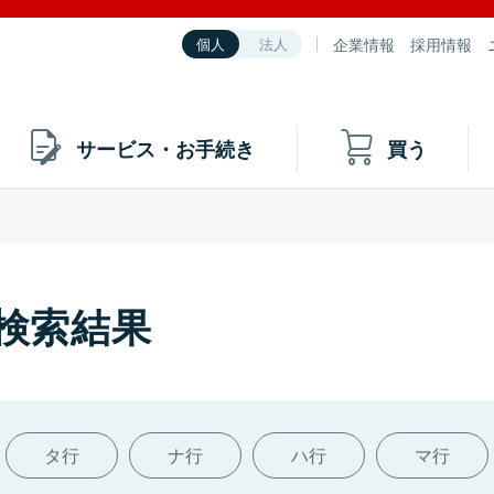
企業情報
採用情報
個人
法人
サービス・お手続き
買う
の検索結果
タ行
ナ行
ハ行
マ行