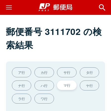
郵便番号 3111702 の検
索結果
ア行
カ行
サ行
タ行
マ行
ナ行
ハ行
ヤ行
ラ行
ワ行