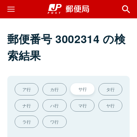
郵便番号 3002314 の検
索結果
サ行
ア行
カ行
タ行
ナ行
ハ行
マ行
ヤ行
ラ行
ワ行